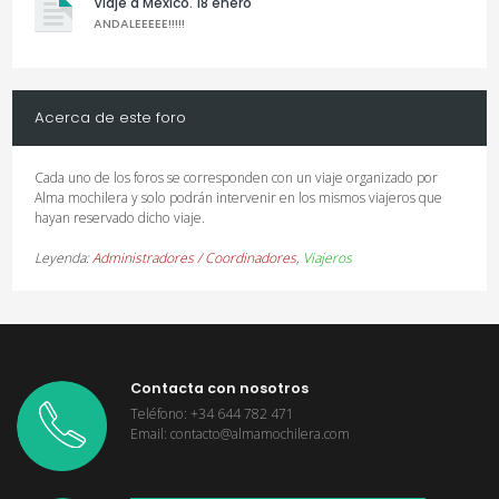
Viaje a Mexico. 18 enero
ANDALEEEEE!!!!!
Acerca de este foro
Cada uno de los foros se corresponden con un viaje organizado por
Alma mochilera y solo podrán intervenir en los mismos viajeros que
hayan reservado dicho viaje.
Leyenda:
Administradores / Coordinadores
,
Viajeros
Contacta con nosotros
Teléfono: +34 644 782 471
Email: contacto@almamochilera.com