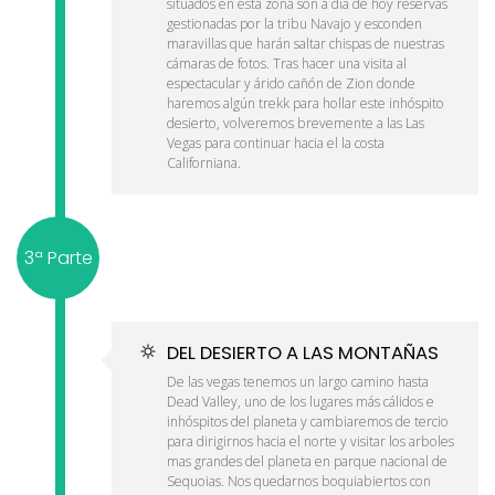
situados en esta zona son a día de hoy reservas
gestionadas por la tribu Navajo y esconden
maravillas que harán saltar chispas de nuestras
cámaras de fotos. Tras hacer una visita al
espectacular y árido cañón de Zion donde
haremos algún trekk para hollar este inhóspito
desierto, volveremos brevemente a las Las
Vegas para continuar hacia el la costa
Californiana.
3ª Parte
DEL DESIERTO A LAS MONTAÑAS
De las vegas tenemos un largo camino hasta
Dead Valley, uno de los lugares más cálidos e
inhóspitos del planeta y cambiaremos de tercio
para dirigirnos hacia el norte y visitar los arboles
mas grandes del planeta en parque nacional de
Sequoias. Nos quedarnos boquiabiertos con